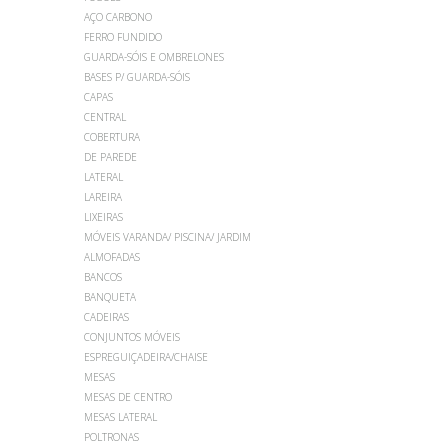
AÇO CARBONO
FERRO FUNDIDO
GUARDA-SÓIS E OMBRELONES
BASES P/ GUARDA-SÓIS
CAPAS
CENTRAL
COBERTURA
DE PAREDE
LATERAL
LAREIRA
LIXEIRAS
MÓVEIS VARANDA/ PISCINA/ JARDIM
ALMOFADAS
BANCOS
BANQUETA
CADEIRAS
CONJUNTOS MÓVEIS
ESPREGUIÇADEIRA/CHAISE
MESAS
MESAS DE CENTRO
MESAS LATERAL
POLTRONAS