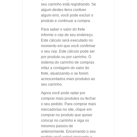
E
seu carrinho está registrando. Se
OMBRELONES
algum destes itens contiver
algum erro, você pode excluir o
BASES
produto e continuar a compra.
P/
Para saber o valor do frete
GUARDA-
informe o cep de seu endereço.
SÓIS
Este cálculo será executado no
CAPAS
momento em que você confirmar
o seu cep. Este cálculo pode ser
CENTRAL
por produto ou por carrinho. O
COBERTURA
sistema do carrinho de compras
refaz a contagem do valor do
DE
frete, atualizando-o se forem
PAREDE
acrescentados mais produtos ao
seu carrinho.
LATERAL
Agora você pode optar por
LAREIRA
comprar mais produtos ou fechar
o seu pedido. Para comprar mais
LIXEIRAS
mercadorias no site, clique em
comprar no produto que quiser
MÓVEIS
colocar no carrinho e siga os
VARANDA/
mesmos passos de
anteriormente. Encerrando o seu
PISCINA/
pedido você estará iniciando a