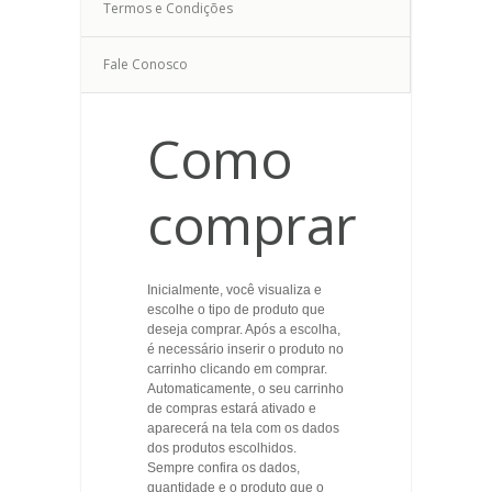
CERÂMICA
Termos e Condições
CONJUNTO
20PÇS
Fale Conosco
CHURRASQUEIRA
Como
COM
BASE
APOIO
comprar
CONJUNTO
PANELAS
FOGÕES
Inicialmente, você visualiza e
escolhe o tipo de produto que
deseja comprar. Após a escolha,
AÇO
é necessário inserir o produto no
CARBONO
carrinho clicando em comprar.
FERRO
Automaticamente, o seu carrinho
FUNDIDO
de compras estará ativado e
aparecerá na tela com os dados
GUARDA-
dos produtos escolhidos.
Sempre confira os dados,
SÓIS
quantidade e o produto que o