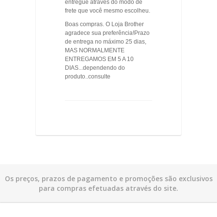
ORGANIZADOR
entregue através do modo de
frete que você mesmo escolheu.
PANELAS
Boas compras. O Loja Brother
DE
agradece sua preferência!Prazo
FERRO
de entrega no máximo 25 dias,
FUNDIDO
MAS NORMALMENTE
ENTREGAMOS EM 5 A 10
UTENSÍLIOS
DIAS...dependendo do
EM
produto..consulte
MADEIRA
Os preços, prazos de pagamento e promoções são exclusivos
para compras efetuadas através do site.