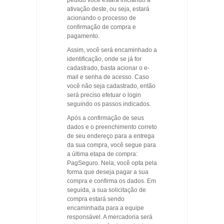
JARDIM
ativação deste, ou seja, estará
acionando o processo de
ALMOFADAS
confirmação de compra e
pagamento.
BANCOS
Assim, você será encaminhado a
BANQUETA
identificação, onde se já for
CADEIRAS
cadastrado, basta acionar o e-
mail e senha de acesso. Caso
CONJUNTOS
você não seja cadastrado, então
MÓVEIS
será preciso efetuar o login
seguindo os passos indicados.
ESPREGUIÇADEIRA/CHAISE
Após a confirmação de seus
MESAS
dados e o preenchimento correto
MESAS
de seu endereço para a entrega
DE
da sua compra, você segue para
CENTRO
a última etapa de compra:
PagSeguro. Nela, você opta pela
MESAS
forma que deseja pagar a sua
LATERAL
compra e confirma os dados. Em
seguida, a sua solicitação de
POLTRONAS
compra estará sendo
SOFÁS
encaminhada para a equipe
responsável. A mercadoria será