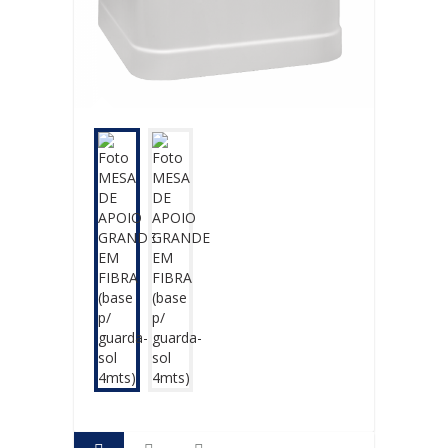
CERÂMICA
CONJUNTO
20PÇS
CHURRASQUEIRA
COM
BASE
APOIO
CONJUNTO
PANELAS
FOGÕES
AÇO
CARBONO
FERRO
FUNDIDO
GUARDA-
SÓIS