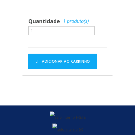
JARDIM
ALMOFADAS
Quantidade
1 produto(s)
BANCOS
BANQUETA
CADEIRAS
CONJUNTOS
MÓVEIS
ADICIONAR AO CARRINHO
ESPREGUIÇADEIRA/CHAISE
MESAS
MESAS
DE
CENTRO
MESAS
LATERAL
POLTRONAS
SOFÁS