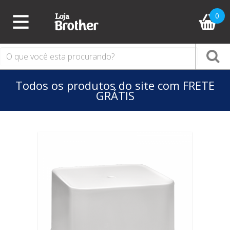
0
PÁGINA
INICIAL
COLEÇÕES
TODOS
Todos os produtos do site com FRETE
PRODUTOS
GRÁTIS
ACESSÓRIOS
PISCINA
CAIAQUES/STAND
UP
CAIAQUE
STAND
UP
CALEFATOR