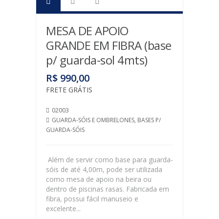
E
OMBRELONES
MESA DE APOIO
BASES
P/
GRANDE EM FIBRA (base
GUARDA-
p/ guarda-sol 4mts)
SÓIS
CAPAS
R$ 990,00
CENTRAL
FRETE GRÁTIS
COBERTURA
02003
DE
GUARDA-SÓIS E OMBRELONES
BASES P/
PAREDE
GUARDA-SÓIS
LATERAL
LAREIRA
Além de servir como base para guarda-
sóis de até 4,00m, pode ser utilizada
LIXEIRAS
como mesa de apoio na beira ou
dentro de piscinas rasas. Fabricada em
MÓVEIS
fibra, possui fácil manuseio e
VARANDA/
excelente...
PISCINA/