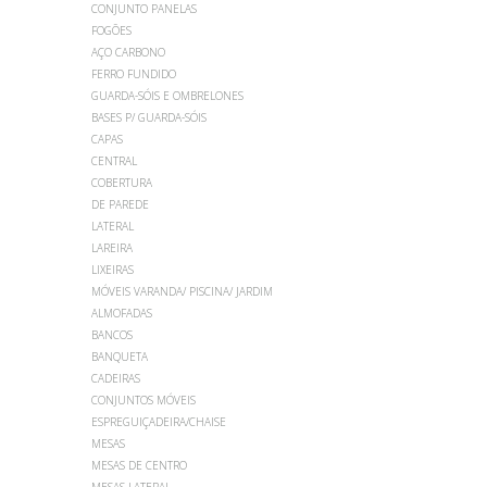
CONJUNTO PANELAS
FOGÕES
AÇO CARBONO
FERRO FUNDIDO
GUARDA-SÓIS E OMBRELONES
BASES P/ GUARDA-SÓIS
CAPAS
CENTRAL
COBERTURA
DE PAREDE
LATERAL
LAREIRA
LIXEIRAS
MÓVEIS VARANDA/ PISCINA/ JARDIM
ALMOFADAS
BANCOS
BANQUETA
CADEIRAS
CONJUNTOS MÓVEIS
ESPREGUIÇADEIRA/CHAISE
MESAS
MESAS DE CENTRO
MESAS LATERAL