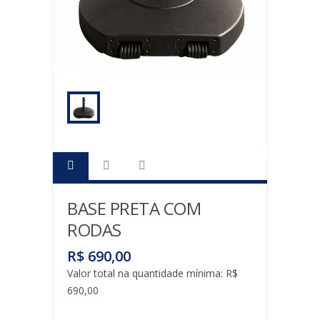
CERÂMICA
CONJUNTO
20PÇS
CHURRASQUEIRA
COM
BASE
APOIO
CONJUNTO
PANELAS
FOGÕES
BASE PRETA COM
AÇO
RODAS
CARBONO
FERRO
R$ 690,00
FUNDIDO
Valor total na quantidade mínima: R$
690,00
GUARDA-
SÓIS