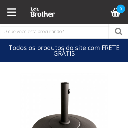
0
PÁGINA
INICIAL
COLEÇÕES
TODOS
Todos os produtos do site com FRETE
PRODUTOS
GRÁTIS
ACESSÓRIOS
PISCINA
CAIAQUES/STAND
UP
CAIAQUE
STAND
UP
CALEFATOR