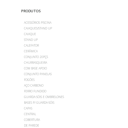
PRODUTOS
ACESSÓRIOS PISCINA
CAIAQUES/STAND UP
CAIAQUE
STAND UP
CALEFATOR
CERÂMICA
CONJUNTO 20PÇS
CHURRASQUEIRA
COM BASE APOIO
CONJUNTO PANELAS
FOGÕES
AÇO CARBONO
FERRO FUNDIDO
GUARDA-SÓIS E OMBRELONES
BASES P/ GUARDA-SÓIS
CAPAS
CENTRAL
COBERTURA
DE PAREDE