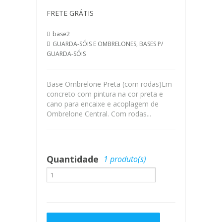
E
OMBRELONES
FRETE GRÁTIS
BASES
base2
P/
GUARDA-SÓIS E OMBRELONES
BASES P/
GUARDA-
GUARDA-SÓIS
SÓIS
CAPAS
Base Ombrelone Preta (com rodas)Em
CENTRAL
concreto com pintura na cor preta e
COBERTURA
cano para encaixe e acoplagem de
Ombrelone Central. Com rodas...
DE
PAREDE
LATERAL
LAREIRA
Quantidade
1 produto(s)
LIXEIRAS
MÓVEIS
VARANDA/
PISCINA/