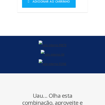
JARDIM
ADICIONAR AO CARRINHO
ALMOFADAS
BANCOS
BANQUETA
CADEIRAS
CONJUNTOS
MÓVEIS
ESPREGUIÇADEIRA/CHAISE
MESAS
MESAS
DE
CENTRO
MESAS
LATERAL
POLTRONAS
Uau... Olha esta
SOFÁS
combinação, aproveite e