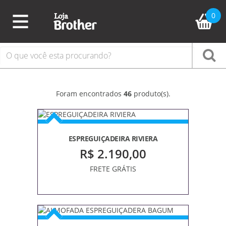
0
PÁGINA
INICIAL
COLEÇÕES
TODOS
PRODUTOS
Foram encontrados
46
produto(s).
ACESSÓRIOS
PISCINA
CAIAQUES/STAND
ESPREGUIÇADEIRA RIVIERA
UP
R$ 2.190,00
CAIAQUE
FRETE GRÁTIS
STAND
UP
CALEFATOR