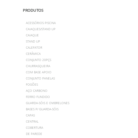
PRODUTOS
ACESSÓRIOS PISCINA
CAIAQUES/STAND UP
CAIAQUE
STAND UP
CALEFATOR
CERÂMICA
CONJUNTO 20PÇS
CHURRASQUEIRA
COM BASE APOIO
CONJUNTO PANELAS
FOGÕES
AÇO CARBONO
FERRO FUNDIDO
GUARDA-SÓIS E OMBRELONES
BASES P/ GUARDA-SÓIS
CAPAS
CENTRAL
COBERTURA
DE PAREDE