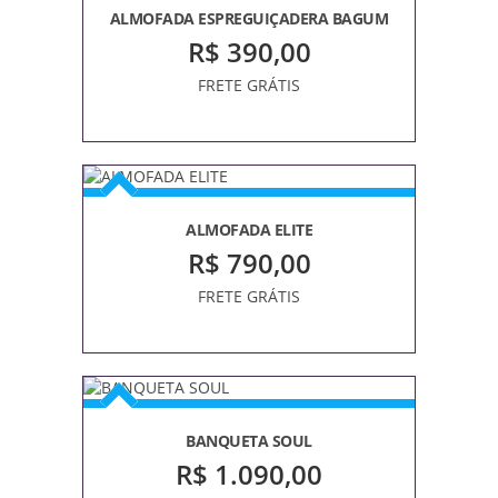
CERÂMICA
ALMOFADA ESPREGUIÇADERA BAGUM
CONJUNTO
R$ 390,00
20PÇS
FRETE GRÁTIS
CHURRASQUEIRA
COM
BASE
APOIO
ALMOFADA ELITE
CONJUNTO
PANELAS
R$ 790,00
FOGÕES
FRETE GRÁTIS
AÇO
CARBONO
FERRO
FUNDIDO
BANQUETA SOUL
GUARDA-
R$ 1.090,00
SÓIS